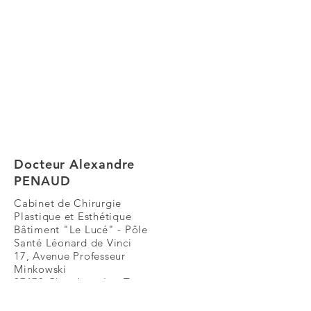
Docteur Alexandre
PENAUD
Cabinet de Chirurgie
Plastique et Esthétique
Bâtiment "Le Lucé" - Pôle
Santé Léonard de Vinci
17, Avenue Professeur
Minkowski
37170
Chambray-Les
Tours
02-47-26-84-35