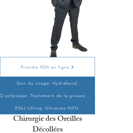
Prendre RDV en ligne
Soin du visage: Hydrafacial
Cryolipolyse: Traitement de la graisse par le froid
Effet Lifting: Ultrasons HiFU
Chirurgie des Oreilles
Décollées