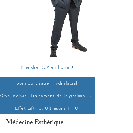
Prendre RDV en ligne
Soin du visage: Hydrafacial
Cryolipolyse: Traitement de la graisse par le froid
Effet Lifting: Ultrasons HiFU
Médecine Esthétique