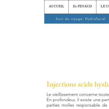
ACCUEIL
Dr PENAUD
LE 
Soin du visage: Hydrafacial
Injections acide hyal
Le vieillissement concerne toute
En profondeur, il existe une pe
parties molles responsable de 