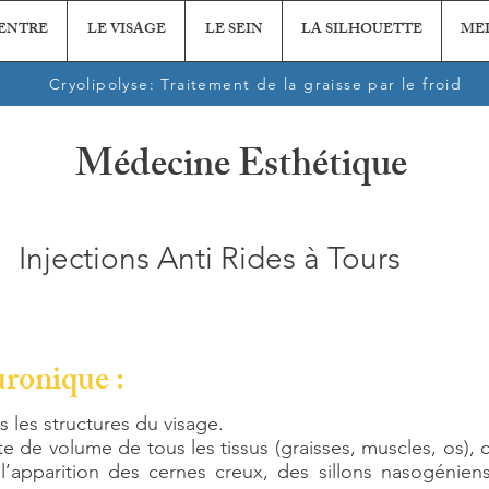
CENTRE
LE VISAGE
LE SEIN
LA SILHOUETTE
ME
Cryolipolyse: Traitement de la graisse par le froid
Médecine Esthétique
Injections Anti Rides à
Tours
uronique :
s les structures du visage.
rte de volume de tous les tissus (graisses, muscles, os)
l’apparition des cernes creux, des sillons nasogénien