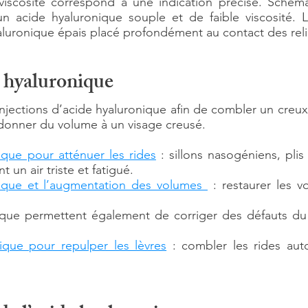
iscosité correspond à une indication précise. Schémat
a un acide hyaluronique souple et de faible viscosité.
yaluronique épais placé profondément au contact des reli
e hyaluronique
jections d’acide hyaluronique afin de combler un creux, 
edonner du volume à un visage creusé.
ique pour atténuer les rides
: sillons nasogéniens, pli
un air triste et fatigué.
onique et l’augmentation des volumes
: restaurer les 
onique permettent également de corriger des défauts 
nique pour repulper les lèvres
: combler les rides auto