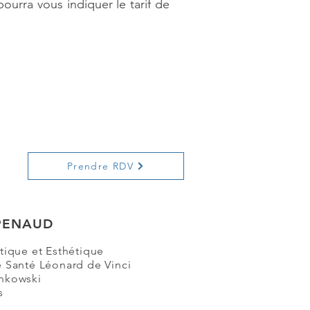
pourra vous indiquer le tarif de
Prendre RDV
 PENAUD
tique et Esthétique
e Santé Léonard de Vinci
inkowski
s